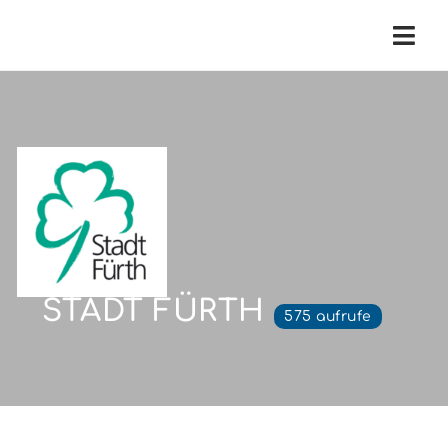
Navi
STADT FÜRTH
575 aufrufe