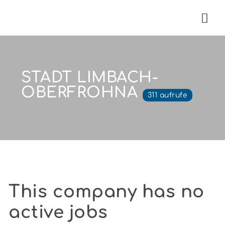
Nav
STADT LIMBACH-
OBERFROHNA
311 aufrufe
This company has no
active jobs